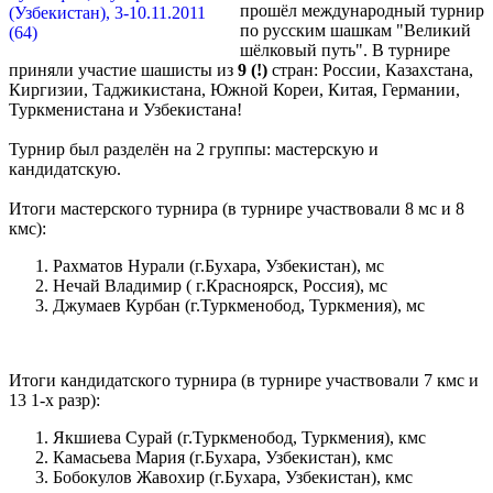
прошёл международный турнир
по русским шашкам "Великий
шёлковый путь". В турнире
приняли участие шашисты из
9 (!)
стран: России, Казахстана,
Киргизии, Таджикистана, Южной Кореи, Китая, Германии,
Туркменистана и Узбекистана!
Турнир был разделён на 2 группы: мастерскую и
кандидатскую.
Итоги мастерского турнира (в турнире участвовали 8 мс и 8
кмс):
Рахматов Нурали (г.Бухара, Узбекистан), мс
Нечай Владимир ( г.Красноярск, Россия), мс
Джумаев Курбан (г.Туркменобод, Туркмения), мс
Итоги кандидатского турнира (в турнире участвовали 7 кмс и
13 1-х разр):
Якшиева Сурай (г.Туркменобод, Туркмения), кмс
Камасьева Мария (г.Бухара, Узбекистан), кмс
Бобокулов Жавохир (г.Бухара, Узбекистан), кмс