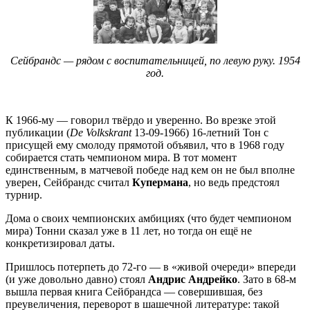
Сейбрандс — рядом с воспитательницей, по левую руку. 1954
год.
К 1966-му — говорил твёрдо и уверенно. Во врезке этой
публикации (
De Volkskrant
13-09-1966) 16-летний Тон с
присущей ему смолоду прямотой объявил, что в 1968 году
собирается стать чемпионом мира. В тот момент
единственным, в матчевой победе над кем он не был вполне
уверен, Сейбрандс считал
Купермана
, но ведь предстоял
турнир.
Дома о своих чемпионских амбициях (что будет чемпионом
мира) Тонни сказал уже в 11 лет, но тогда он ещё не
конкретизировал даты.
Пришлось потерпеть до 72-го — в «живой очереди» впереди
(и уже довольно давно) стоял
Андрис Андрейко
. Зато в 68-м
вышла первая книга Сейбрандса — совершившая, без
преувеличения, переворот в шашечной литературе: такой