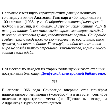
Напомню блестящую характеристику, данную великому
голландцу в книге
Анатолия Гантварга
«50 поединков на
100 клетках» (1986 г.):
«...Сейбрандса отличал философский
подход и к жизни, и к шашкам. В игре он искал истину. <...> В
истории шашек было много выдающихся мастеров, каждый
из которых оставил яркие, неповторимые партии. Сейбрандс
создал немало шедевров, но его творчество воспринимается
целиком, как нечто единое. Пожалуй, ни один из чемпионов
мира не возвёл такого стройного, законченного, гармоничного
здания своих идей»
.
Вот несколько находок из старых голландских газет, ставших
доступными благодаря
Делфтской электронной библиотеке
.
???
В апреле 1966 года Сейбрандс впервые стал призёром
национального чемпионата («серебро»), а в августе – сентябре
поделил второе-третье места (со Щёголевым, вслед за
Андрейко) в турнире претендентов.