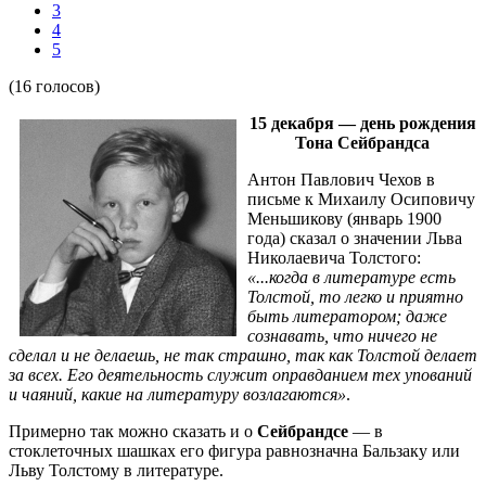
3
4
5
(16 голосов)
15 декабря — день рождения
Тона Сейбрандса
Антон Павлович Чехов в
письме к Михаилу Осиповичу
Меньшикову (январь 1900
года) сказал о значении Льва
Николаевича Толстого:
«...когда в литературе есть
Толстой, то легко и приятно
быть литератором; даже
сознавать, что ничего не
сделал и не делаешь, не так страшно, так как Толстой делает
за всех. Его деятельность служит оправданием тех упований
и чаяний, какие на литературу возлагаются»
.
Примерно так можно сказать и о
Сейбрандсе
— в
стоклеточных шашках его фигура равнозначна Бальзаку или
Льву Толстому в литературе.