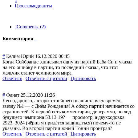
1
Гросскомедианты
JComments (2)
Комментарии
#
Келим Юрий
16.12.2020 00:45
Когда Сейбрандс записывал одну из партий Баба Си и указал
на его ошибку в партии, то последний сказал, что этот
мальчик станет чемпионом мира.
Ответить
|
Ответить с цитатой
|
Цитировать
#
Фанат
25.12.2020 11:26
Легендарного, авторитетнейшег
о шашиста всех времён,
звезду №1 — с Днём Рождения! А обзор партий начинается со
странностей. К первой есть комментарии, диаграмма, но ход
будущего чемпиона 53.13-19? — просмотр, а двухходовка
2923, 3024 (чёрным придётся защищаться) почему-то не
указаны. Во второй партии юный Тонни проиграл?
Ответить
|
Ответить с цитатой
|
Цитировать