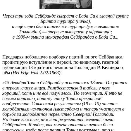
Через три года Сейбрандс сыграет с Баба Си в главной группе
Бринта-турнира (ничья),
а ещё через два в таком же турнире (уже чемпионом
Голландии) — впервые выиграет у африканца;
в 1989-м вышла монография Сейбрандса о Баба Си...
Предваряя небольшую подборку партий юного Сейбрандса,
процитирую вступление к первой, по-видимому, газетной
публикации 13-кратного чемпиона Голландии
Р. Келлера
о
нём (
Het Vrije Volk 2-02-1963
):
«15 декабря Тонни Сейбрандсу исполнилось 13 лет. Он учится
в первом классе лицея. Рождественский табель у него
хороший, хоть и не всё получилось. По геометрии. Я это не
совсем понимаю, потому что у Тонни прекрасное
воображение. С высоким результатом (19 из 10) он стал
молодёжным чемпионом Амстердама и теперь участвует в
борьбе за молодёжное первенство Северной Голландии.
Но более важным, чем эти результаты, является игра
Сейбрандса. Я видел, как многие опытные игроки были
поражены, когда после партии Тонни показывал, что и