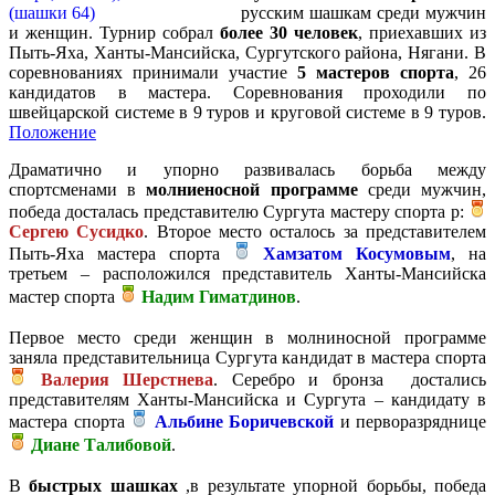
русским шашкам среди мужчин
и женщин. Турнир собрал
более 30 человек
, приехавших из
Пыть-Яха, Ханты-Мансийска, Сургутского района, Нягани. В
соревнованиях принимали участие
5 мастеров спорта
, 26
кандидатов в мастера. Соревнования проходили по
швейцарской системе в 9 туров и круговой системе в 9 туров.
Положение
Драматично и упорно развивалась борьба между
спортсменами в
молниеносной программе
среди мужчин,
победа досталась представителю Сургута мастеру спорта р:
Сергею Сусидко
. Второе место осталось за представителем
Пыть-Яха мастера спорта
Хамзатом Косумовым
, на
третьем – расположился представитель Ханты-Мансийска
мастер спорта
Надим Гиматдинов
.
Первое место среди женщин в молниносной программе
заняла представительница Сургута кандидат в мастера спорта
Валерия Шерстнева
. Серебро и бронза достались
представителям Ханты-Мансийска и Сургута – кандидату в
мастера спорта
Альбине Боричевской
и перворазряднице
Диане Талибовой
.
В
быстрых шашках
,в результате упорной борьбы, победа