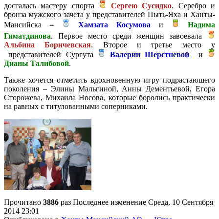
досталась мастеру спорта
Сергею Сусидко
. Серебро и
бронза мужского зачета у представителей Пыть-Яха и Ханты-
Мансийска –
Хамзата Косумова
и
Надима
Гиматдинова
. Первое место среди женщин завоевала
Альбина Боричевская
. Второе и третье место у
представителей Сургута
Валерии Шерстневой
и
Дианы Талибовой
.
Также хочется отметить вдохновенную игру подрастающего
поколения – Элины Мальгиной, Анны Дементьевой, Егора
Сторожева, Михаила Носова, которые боролись практически
на равных с титулованными соперниками.
Прочитано
3886
раз
Последнее изменение Среда, 10 Сентября
2014 23:01