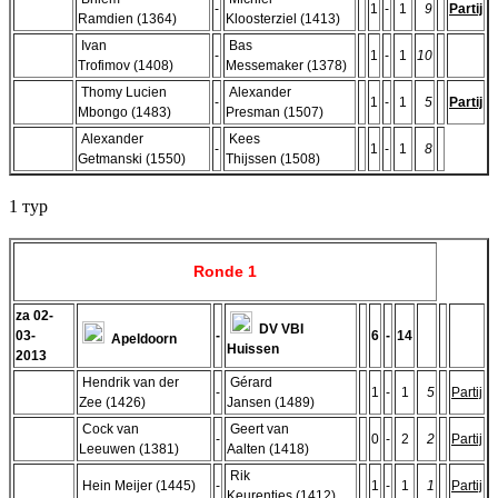
-
1
-
1
9
Partij
Ramdien (1364)
Kloosterziel (1413)
Ivan
Bas
-
1
-
1
10
Trofimov (1408)
Messemaker (1378)
Thomy Lucien
Alexander
-
1
-
1
5
Partij
Mbongo (1483)
Presman (1507)
Alexander
Kees
-
1
-
1
8
Getmanski (1550)
Thijssen (1508)
1 тур
Ronde 1
za 02-
DV VBI
03-
-
6
-
14
Apeldoorn
Huissen
2013
Hendrik van der
Gérard
-
1
-
1
5
Partij
Zee (1426)
Jansen (1489)
Cock van
Geert van
-
0
-
2
2
Partij
Leeuwen (1381)
Aalten (1418)
Rik
Hein Meijer (1445)
-
1
-
1
1
Partij
Keurentjes (1412)