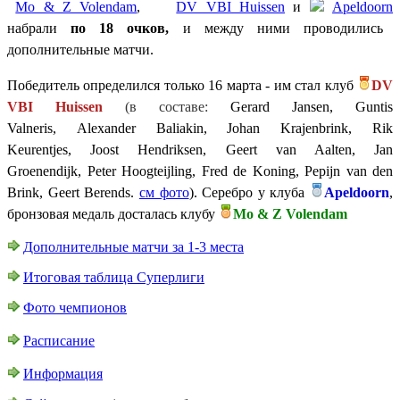
Mo & Z Volendam
,
DV VBI Huissen
и
Apeldoorn
набрали
по 18 очков,
и между ними проводились
дополнительные матчи.
Победитель определился только 16 марта - им стал клуб
DV
V
BI Huissen
(в составе:
Gerard Jansen,
Guntis
Valneris,
Alexander Baliakin,
Johan Krajenbrink,
Rik
Keurentjes,
Joost Hendriksen,
Geert van Aalten,
Jan
Groenendijk,
Peter Hoogteijling,
Fred de Koning,
Pepijn van den
Brink,
Geert Berends.
см фото
). Серебро у клуба
Ap
eldoorn
,
бронзовая медаль досталась клубу
M
o & Z Volendam
Дополнительные матчи за 1-3 места
Итоговая таблица Суперлиги
Фото чемпионов
Расписание
Информация