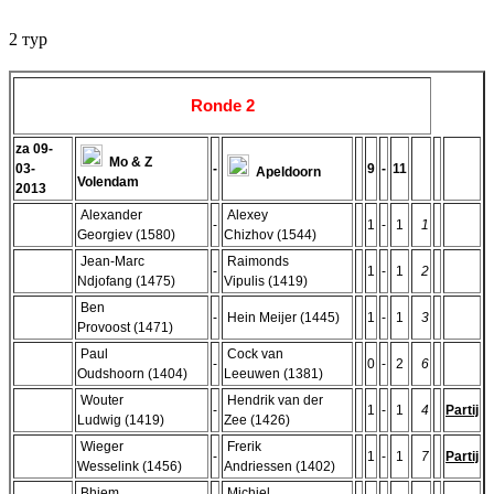
2 тур
Ronde 2
za 09-
Mo & Z
03-
-
9
-
11
Apeldoorn
Volendam
2013
Alexander
Alexey
-
1
-
1
1
Georgiev (1580)
Chizhov (1544)
Jean-Marc
Raimonds
-
1
-
1
2
Ndjofang (1475)
Vipulis (1419)
Ben
-
Hein Meijer (1445)
1
-
1
3
Provoost (1471)
Paul
Cock van
-
0
-
2
6
Oudshoorn (1404)
Leeuwen (1381)
Wouter
Hendrik van der
-
1
-
1
4
Partij
Ludwig (1419)
Zee (1426)
Wieger
Frerik
-
1
-
1
7
Partij
Wesselink (1456)
Andriessen (1402)
Bhiem
Michiel