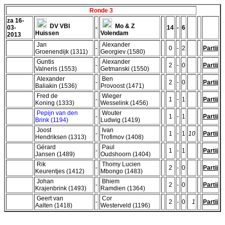
Ronde 3
za 16-
DV VBI
Mo & Z
03-
-
14
-
6
Huissen
Volendam
2013
Jan
Alexander
-
0
-
2
Partij
Groenendijk (1311)
Georgiev (1580)
Guntis
Alexander
-
2
-
0
Partij
Valneris (1553)
Getmanski (1550)
Alexander
Ben
-
2
-
0
Partij
Baliakin (1536)
Provoost (1471)
Fred de
Wieger
-
1
-
1
Partij
Koning (1333)
Wesselink (1456)
Pepijn van den
Wouter
-
1
-
1
Partij
Brink (1194)
Ludwig (1419)
Joost
Ivan
-
1
-
1
10
Partij
Hendriksen (1313)
Trofimov (1408)
Gérard
Paul
-
1
-
1
Partij
Jansen (1489)
Oudshoorn (1404)
Rik
Thomy Lucien
-
2
-
0
Partij
Keurentjes (1412)
Mbongo (1483)
Johan
Bhiem
-
2
-
0
Partij
Krajenbrink (1493)
Ramdien (1364)
Geert van
Cor
-
2
-
0
1
Partij
Aalten (1418)
Westerveld (1196)