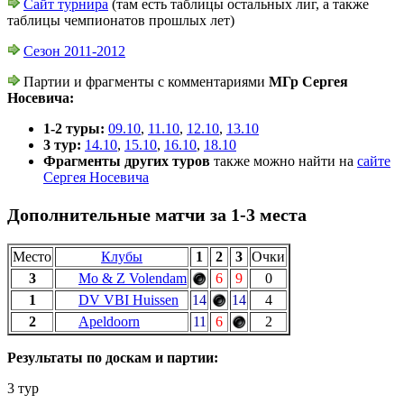
Сайт турнира
(там есть таблицы остальных лиг, а также
таблицы чемпионатов прошлых лет)
Сезон 2011-2012
Партии и фрагменты с комментариями
МГр Сергея
Носевича:
1-2 туры:
09.10
,
11.10
,
12.10
,
13.10
3 тур:
14.10
,
15.10
,
16.10
,
18.10
Фрагменты других туров
также можно найти на
сайте
Сергея Носевича
Дополнительные матчи за 1-3 места
Место
Клубы
1
2
3
Очки
3
Mo & Z Volendam
6
9
0
1
DV VBI Huissen
14
14
4
2
Apeldoorn
11
6
2
Результаты по доскам и партии:
3 тур