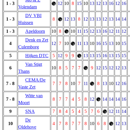
1 - 3
12
10
8
15
10
13
12
13
16
12
16
Volendam
DV VBI
1 - 3
8
12
13
8
12
13
13
12
13
14
14
Huissen
1 - 3
Apeldoorn
10
8
10
11
15
12
13
16
12
11
12
Denk en Zet
4
12
7
10
11
13
10
16
15
13
10
15
Culemborg
5
Hijken DTC
5
12
9
9
13
13
15
16
13
15
15
Van Stigt
6
10
8
5
7
7
9
12
15
12
12
13
Thans
CEMA/De
7 - 8
7
7
8
10
7
11
8
13
10
12
16
Vaste Zet
Witte van
7 - 8
8
7
7
4
5
8
12
14
14
14
16
Moort
9
SNA
7
8
4
5
4
5
7
6
12
11
14
De
10
4
7
8
7
7
8
10
6
8
12
13
Oldehove