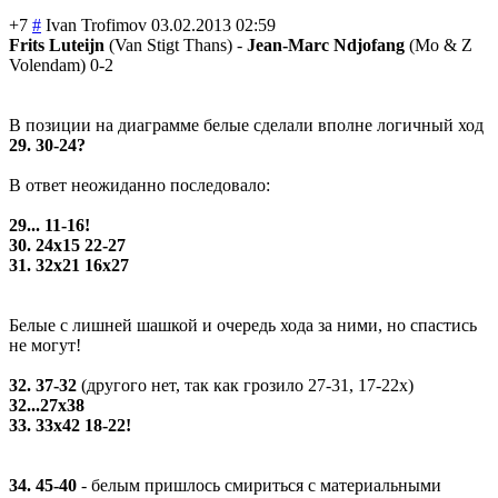
+7
#
Ivan Trofimov
03.02.2013 02:59
Frits Luteijn
(Van Stigt Thans) -
Jean-Marc Ndjofang
(Mo & Z
Volendam) 0-2
В позиции на диаграмме белые сделали вполне логичный ход
29. 30-24?
В ответ неожиданно последовало:
29... 11-16!
30. 24х15 22-27
31. 32х21 16х27
Белые с лишней шашкой и очередь хода за ними, но спастись
не могут!
32. 37-32
(другого нет, так как грозило 27-31, 17-22х)
32...27х38
33. 33х42 18-22!
34. 45-40
- белым пришлось смириться с материальными