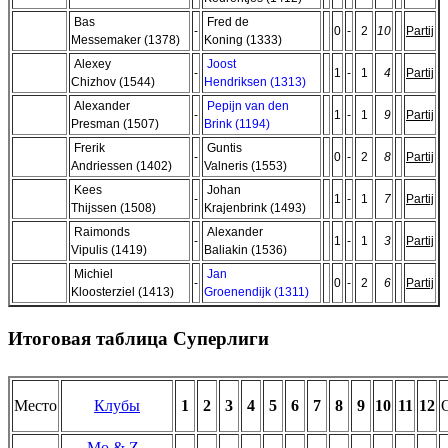
Bas
Fred de
-
0
-
2
10
Partij
Messemaker (1378)
Koning (1333)
Alexey
Joost
-
1
-
1
4
Partij
Chizhov (1544)
Hendriksen (1313)
Alexander
Pepijn van den
-
1
-
1
9
Partij
Presman (1507)
Brink (1194)
Frerik
Guntis
-
0
-
2
8
Partij
Andriessen (1402)
Valneris (1553)
Kees
Johan
-
1
-
1
7
Partij
Thijssen (1508)
Krajenbrink (1493)
Raimonds
Alexander
-
1
-
1
3
Partij
Vipulis (1419)
Baliakin (1536)
Michiel
Jan
-
0
-
2
6
Partij
Kloosterziel (1413)
Groenendijk (1311)
Итоговая таблица Суперлиги
Место
Клубы
1
2
3
4
5
6
7
8
9
10
11
12
Mo & Z