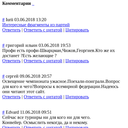
Комментарии
#
Iurii
03.06.2018 13:20
Интересные фрагменты из партий
Ответить
|
Ответить с цитатой
|
Цитировать
#
григорий ильин
03.06.2018 19:53
Профи есть профи-Шварцман,
Чижов,Георгиев.
Кто же их
достанет ?Есть желающие ?
Ответить
|
Ответить с цитатой
|
Цитировать
#
сергей
09.06.2018 20:57
Освещение чемпионата ужасное.Поехали
-поиграли.Вопро
с
для кого и чего?Вопросы к всемирной федерации.Надею
сь
они читают этот сайт.
Ответить
|
Ответить с цитатой
|
Цитировать
#
Edvard
11.06.2018 09:51
Сейчас все турниры ни для кого ни для чего.
Конвейер. Осмыслить некогда, да и некому.
Ответить
|
Ответить с цитатой
|
Цитировать