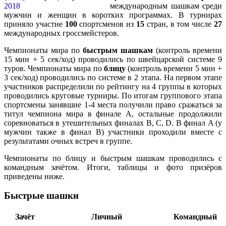
международным шашкам среди
мужчин и женщин в коротких программах. В турнирах
приняло участие
100
спортсменов из
15
стран, в том числе
27
международных гроссмейстеров.
Чемпионаты мира по
быстрым шашкам
(контроль времени
15 мин + 5 сек/ход) проводились по швейцарской системе 9
туров. Чемпионаты мира по
блицу
(контроль времени 5 мин +
3 сек/ход) проводились по системе в 2 этапа. На первом этапе
участников распределили по рейтингу на 4 группы в которых
проводились круговые турниры. По итогам группового этапа
спортсмены занявшие 1-4 места получили право сражаться за
титул чемпиона мира в финале A, остальные продолжили
соревноваться в утешительных финалах B, C, D. В финал A (у
мужчин также в финал B) участники проходили вместе с
результатами очных встреч в группе.
Чемпионаты по блицу и быстрым шашкам проводились с
командным зачётом. Итоги, таблицы и фото призёров
приведены ниже.
Быстрые шашки
Зачёт
Личный
Командный