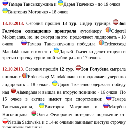
Тамара Тансыккужина и
Дарья Ткаченко - по 19 очков
Виктория Мотричко - 18 очков
13.10.2013.
Сегодня прошёл
13 тур
. Лидер турнира
Зоя
Голубева сенсационно проиграла
аутсайдеру
Odgerel
Molomjamts, но, не смотря на это, продолжает лидировать - 18
очков.
Тамара Тансыккужина победила
Erdenetsogt
Mandakhnaran
и вместе с
Дарьей Ткаченко делит вторую и
третью строчку турнирной таблицы - по 17 очков.
12.10.2013.
Сегодня прошёл
12 тур
.
Зоя Голубева
сыграла
вничью с
Erdenetsogt Mandakhnaran
и продолжает уверенно
лидировать - 18 очков.
Дарья Ткаченко одержала победу
над
Alatenghua и вышла на вторую позицию - 16 очков. По
15 очков в активе имеют три спортсменки:
Тамара
Тансыккужина
,
Виктория Мотричко и
Матрёна
Ноговицына.
Ольга Федорович потерпела поражение от
Natalia Sadowska и с 14-ю очками занимает шестую строчку
турнирной таблицы.