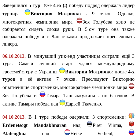
Завершился
5 тур
. Уже
4-ю (!)
победу подряд одержала лидер
турнира
Виктория Мотричко
- 9 очков. Однако,
многократная чемпионка мира
Зоя Голубева явно
не
собирается сидеть сложа руки. В 5-ом туре она
также
одержала победу и с 8-ю очками продолжает преследовать
лидера.
06.10.2013.
В минувший уик-энд участницы сыграли ещё 3
тура. Самый лучший старт удался международному
гроссмейстеру с Украины
Виктории Мотричко
: после
4-х
туров
в её активе 7 очков. Преследуют Викторию
опытнейшие спортсменки, многократные чемпионки мира
Зоя Голубева и
Тамара Тансыккужина - по 6 очков. В
активе Тамары победа над
Дарьей Ткаченко.
04.10.2013.
В 1 туре победы одержали 3 спортсменки:
Erdenetsogt
Mandakhnaran
над
Piret
Viirma,
Alatenghua
над
Heike
Verheul,