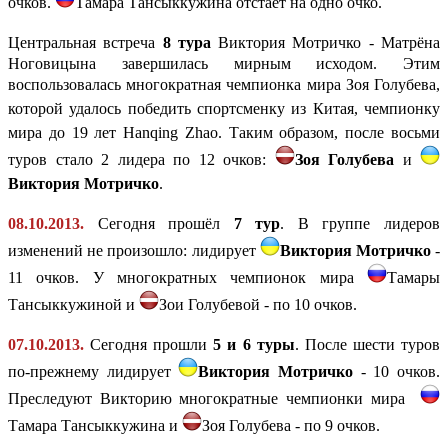
очков.
Тамара Тансыккужина отстаёт на одно очко.
Ц
ентральная встреча
8 тура
Виктория Мотричко - Матрёна
Ноговицына завершилась мирным исходом. Этим
воспользовалась
многократная чемпионка мира
Зоя Голубева,
которой удалось победить спортсменку из Китая, чемпионку
мира до 19 лет
Hanqing Zhao. Таким образом, после восьми
туров стало 2 лидера по 12 очков:
Зоя Голубева
и
Виктория Мотричко
.
08.10.2013.
С
егодня прошёл
7 тур
.
В группе лидеров
изменений не произошло: лидирует
Виктория Мотричко
-
11 очков. У многократных чемпионок мира
Тамары
Тансыккужиной и
Зои Голубевой - по 10 очков.
07.10.2013.
С
егодня прошли
5 и 6 туры
.
После шести туров
по-прежнему лидирует
Виктория Мотричко
- 10 очков.
Преследуют Викторию многократные чемпионки мира
Тамара Тансыккужина и
Зоя Голубева - по 9 очков.