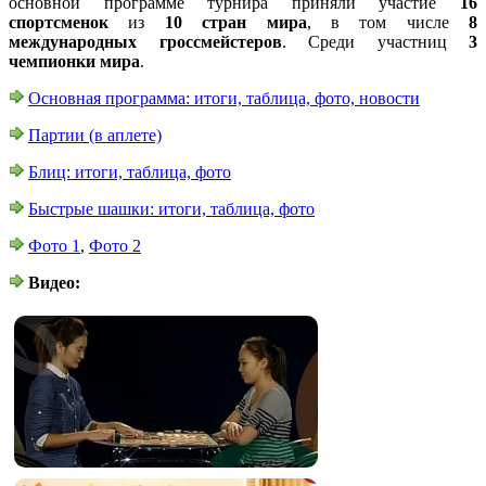
основной программе турнира приняли участие
16
спортсменок
из
10 стран мира
, в том числе
8
международных гроссмейстеров
. Среди участниц
3
чемпионки мира
.
Основная программа: итоги, таблица, фото, новости
Партии (в аплете)
Блиц: итоги, таблица, фото
Быстрые шашки: итоги, таблица, фото
Фото 1
,
Фото 2
Видео: