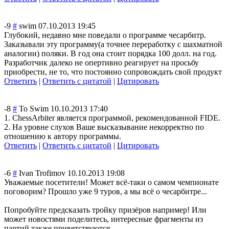
-9
#
swim
07.10.2013 19:45
Глубокий, недавно мне поведали о программе чесарбитр.
Заказывали эту программу(а точнее переработку с шахматной
аналогии) поляки. В год она стоит порядка 100 долл. на год.
Разработчик далеко не опертивно реагирует на просьбу
приобрести, не то, что постоянно сопровождать свой продукт
Ответить
|
Ответить с цитатой
|
Цитировать
-8
#
To Swim
10.10.2013 17:40
1. ChessArbiter является программой, рекомендованной FIDE.
2. На уровне слухов Ваше высказывание некорректно по
отношению к автору программы.
Ответить
|
Ответить с цитатой
|
Цитировать
-6
#
Ivan Trofimov
10.10.2013 19:08
Уважаемые посетители! Может всё-таки о самом чемпионате
поговорим? Прошло уже 9 туров, а мы всё о чесарбитре...
Попробуйте предсказать тройку призёров например! Или
может новостями поделитесь, интересные фрагменты из
партий также приветствуются