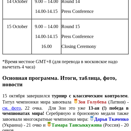
14 October
9.00 – 14.00
Round 14
14.00-14.15
Press Conference
15 October
9.00 – 14.00
Round 15
14.00-14.15
Press Conference
16.00
Closing Ceremony
*Время местное GMT+8 (для перевода в московское надо
вычетать 4 часа)
Основная программа. Итоги, таблица, фото,
новости
15 октября завершился
турнир с классическим контролем
.
Титул чемпионки мира завоевала
Зоя Голубева
(Латвия) -
см. фото
, 22 очка. Для Зои это уже
13-ая (!) победа в
чемпионатах мира!
Серебряную и бронзовую медали также
завоевали многократные чемпионки мира:
Дарья Ткаченко
(Украина) - 21 очко и
Тамара Тансыккужина
(Россия) - 20
очков.