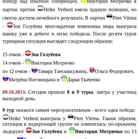
победу над опытной соперницей.
Виктория Мотричко в
партии против
Heike Verheul
имела худшую позицию, но
смогла достичь ничейного результата. В партии
Piret Viirma
-
Зоя Голубева многократная чемпионка мира выиграла
шашку уже в дебюте и легко победила. После десяти туров
турнирная ситуация выглядит следующим образом:
15 очков -
Зоя Голубева
14 очков -
Виктория Мотричко
по 12 очков -
Тамара Тансыккужина
,
Ольга Федорович,
Матрёна Ноговицына и
Дарья Ткаченко
09.10.2013.
Сегодня прошли
8 и 9 туры
,
завтра у участниц
выходной день.
9 тур
оказался самым нерезультативным - всего одна победа:
Heike Verheul выиграла у
Piret Viirma. Таким образом,
ситуация в лидирующей группе не изменилась: по-прежнему
лидируют
Зоя Голубева
и
Виктория Мотричко
по 13