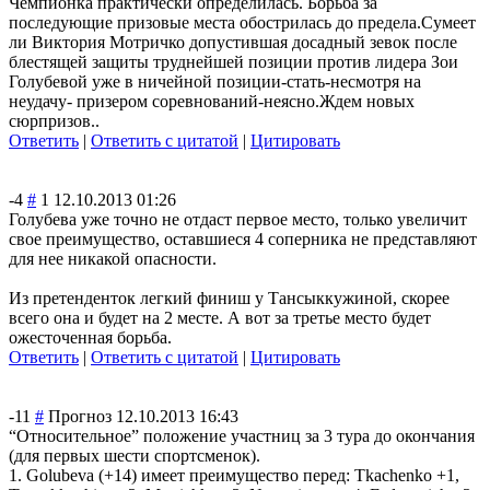
Чемпионка практически определилась. Борьба за
последующие призовые места обострилась до предела.Сумеет
ли Виктория Мотричко допустившая досадный зевок после
блестящей защиты труднейшей позиции против лидера Зои
Голубевой уже в ничейной позиции-стать-н
есмотря на
неудачу- призером соревнований-не
ясно.Ждем новых
сюрпризов..
Ответить
|
Ответить с цитатой
|
Цитировать
-4
#
1
12.10.2013 01:26
Голубева уже точно не отдаст первое место, только увеличит
свое преимущество, оставшиеся 4 соперника не представляют
для нее никакой опасности.
Из претенденток легкий финиш у Тансыккужиной, скорее
всего она и будет на 2 месте. А вот за третье место будет
ожесточенная борьба.
Ответить
|
Ответить с цитатой
|
Цитировать
-11
#
Прогноз
12.10.2013 16:43
“Относительное” положение участниц за 3 тура до окончания
(для первых шести спортсменок).
1. Golubeva (+14) имеет преимущество перед: Tkachenko +1,