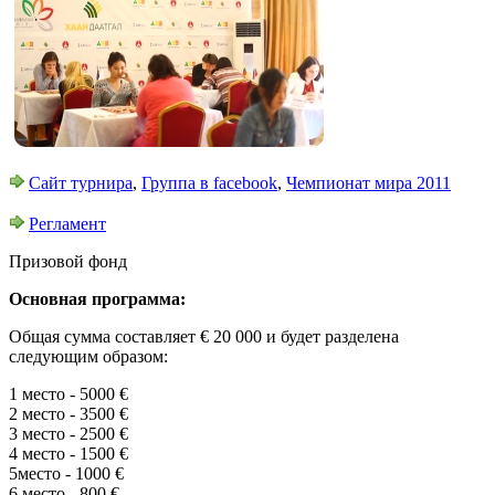
Сайт турнира
,
Группа в facebook
,
Чемпионат мира 2011
Регламент
Призовой фонд
Основная программа:
О
бщая сумма составляет
€
20 000
и
будет разделена
следующим образом:
1 место -
5000
€
2
место
-
3500
€
3
место
-
2500
€
4
место
- 1500
€
5
место
-
1000
€
6
место
-
800 €