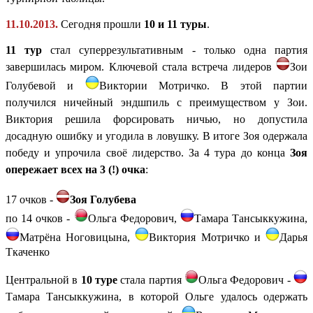
11.10.2013.
Сегодня прошли
10 и 11 туры
.
11 тур
стал суперрезультативным - только одна партия
завершилась миром. Ключевой стала встреча лидеров
Зои
Голубевой и
Виктории Мотричко. В этой партии
получился ничейный эндшпиль с преимуществом у Зои.
Виктория решила форсировать ничью, но допустила
досадную ошибку и
угодила в ловушку. В итоге Зоя одержала
победу и упрочила своё лидерство. За 4 тура до конца
Зоя
опережает всех на 3 (!) очка
:
17 очков -
Зоя Голубева
по 14 очков -
Ольга Федорович,
Тамара Тансыккужина
,
Матрёна Ноговицына,
Виктория Мотричко
и
Дарья
Ткаченко
Ц
ентральной в
10 туре
стала партия
Ольга Федорович -
Тамара Тансыккужина, в которой Ольге удалось одержать