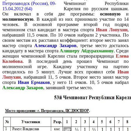
Чемпионат Республики
Карелия по русским шашкам.
Он включал в себя две программы:
основную
и
молниеносную
. В каждой из них принимало участие по 14
человек. В основной программе второй год подряд
чемпионом стал кандидат в мастера спорта
Иван Лопухин
,
набравший 11,5 очков. По 10 очков набрали 2 участника. По
своим местам их расставил коэффициент: второе место занял
мастер спорта
Александр Захаров
, третье место досталось
кандидату в мастера спорта
Алишеру Абдурахманову
. Среди
женщин чемпионкой Карелии стала перворазрядница
Елена
Колобова
. В последний день прошел Чемпионат по
молниеносной игре. Каждому участнику на партию
отводилось по 5 минут. Лучше всех проявил себя
Иван
Лопухин
, набравший 11, 5 очков. Второе место занял мастер
спорта
Иван Ермаков
, у него 11 очков. 10, 5 очков набрал
Александр Захаров
, занявший третье место.