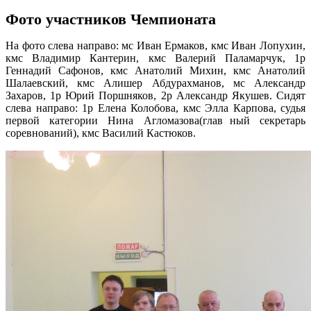
Фото участников Чемпионата
На фото слева направо: мс Иван Ермаков, кмс Иван Лопухин,
кмс Владимир Кантерин, кмс Валерий Паламарчук, 1р
Геннадий Сафонов, кмс Анатолий Михин, кмс Анатолий
Шалаевский, кмс Алишер Абдурахманов, мс Александр
Захаров, 1р Юрий Поршняков, 2р Александр Якушев. Сидят
слева направо: 1р Елена Колобова, кмс Элла Карпова, судья
первой категории Нина Агломазова(глав
ный секретарь
соревнований), кмс Василий Кастюков.