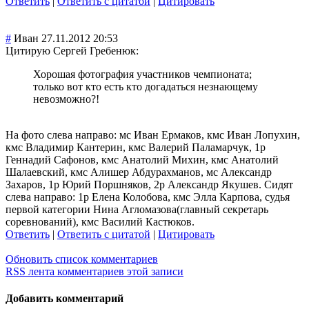
Ответить
|
Ответить с цитатой
|
Цитировать
#
Иван
27.11.2012 20:53
Цитирую Сергей Гребенюк:
Хорошая фотография участников чемпионата;
только вот кто есть кто догадаться незнающему
невозможно?!
На фото слева направо: мс Иван Ермаков, кмс Иван Лопухин,
кмс Владимир Кантерин, кмс Валерий Паламарчук, 1р
Геннадий Сафонов, кмс Анатолий Михин, кмс Анатолий
Шалаевский, кмс Алишер Абдурахманов, мс Александр
Захаров, 1р Юрий Поршняков, 2р Александр Якушев. Сидят
слева направо: 1р Елена Колобова, кмс Элла Карпова, судья
первой категории Нина Агломазова(глав
ный секретарь
соревнований), кмс Василий Кастюков.
Ответить
|
Ответить с цитатой
|
Цитировать
Обновить список комментариев
RSS лента комментариев этой записи
Добавить комментарий