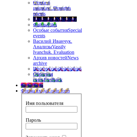
Стихи о
шашках...
Draughts
poems
Некрологи
Nekrology
Файлы
Files
Особые события
Special
events
Василий Иванчук.
Анализы
Vassily
Ivanchuk. Evaluation
Архив новостей
News
archive
Инструкции
Instructions
Обратная
связь
Feedback
Фото
Photo
Форма входа
Login form
Имя пользователя
Пароль