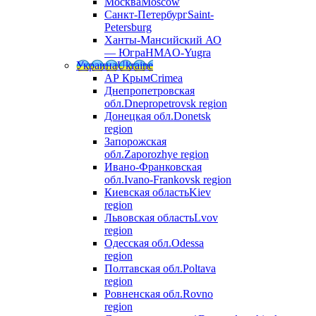
Москва
Moscow
Санкт-Петербург
Saint-
Petersburg
Ханты-Мансийский АО
— Югра
HMAO-Yugra
Украина
Ukraine
АР Крым
Crimea
Днепропетровская
обл.
Dnepropetrovsk region
Донецкая обл.
Donetsk
region
Запорожская
обл.
Zaporozhye region
Ивано-Франковская
обл.
Ivano-Frankovsk region
Киевская область
Kiev
region
Львовская область
Lvov
region
Одесская обл.
Odessa
region
Полтавская обл.
Poltava
region
Ровненская обл.
Rovno
region