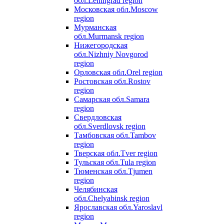
обл.
Leningrad region
Московская обл.
Moscow
region
Мурманская
обл.
Murmansk region
Нижегородская
обл.
Nizhniy Novgorod
region
Орловская обл.
Orel region
Ростовская обл.
Rostov
region
Самарская обл.
Samara
region
Свердловская
обл.
Sverdlovsk region
Тамбовская обл.
Tambov
region
Тверская обл.
Tver region
Тульская обл.
Tula region
Тюменская обл.
Tjumen
region
Челябинская
обл.
Chelyabinsk region
Ярославская обл.
Yaroslavl
region