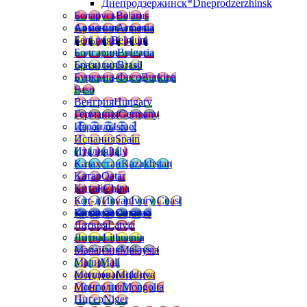
Днепродзержинск*
Dneprodzerzhinsk
Беларусь
Belarus
Армения
Armenia
Бельгия
Belgium
Болгария
Bulgaria
Бразилия
Brasil
Буркина-Фасо
Burkina
Faso
Венгрия
Hungary
Германия
Germany
Израиль
Israel
Испания
Spain
Италия
Italy
Казахстан
Kazakhstan
Катар
Qatar
Китай
China
Кот-д'Ивуар
Ivory Coast
Кюрасао
Curacao
Латвия
Latvia
Литва
Lithuania
Малайзия
Malaysia
Мали
Mali
Молдова
Moldova
Монголия
Mongolia
Нигер
Niger