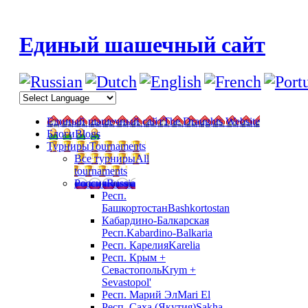
Единый шашечный сайт
Единый шашечный сайт
The Draughts Website
Блоги
Blogs
Турниры
Tournaments
Все турниры
All
tournaments
Россия
Russia
Респ.
Башкортостан
Bashkortostan
Кабардино-Балкарская
Респ.
Kabardino-Balkaria
Респ. Карелия
Karelia
Респ. Крым +
Севастополь
Krym +
Sevastopol'
Респ. Марий Эл
Mari El
Респ. Саха (Якутия)
Sakha