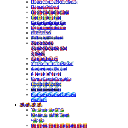
Нидерланды
Netherlands
Польша
Poland
Португалия
Portugal
Сенегал
Senegal
Словения
Slovenia
Суринам
Suriname
США
USA
Тайланд
Thailand
Тринидад и
Тобаго
Trinidad and
Tobago
Турция
Turkey
Узбекистан
Uzbekistan
Финляндия
Finland
Франция
France
Чехия
Czech Republic
Швеция
Sweden
Эстония
Estonia
Разные страны
Different
countries
Разное
Misc.
Учредители
CEO
Команда сайта
Team
website
Поздравления
Congratulations