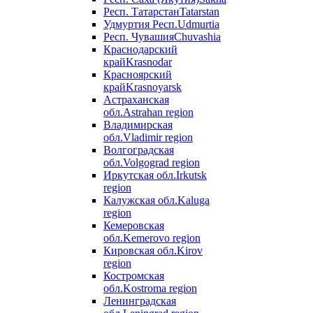
Респ. Татарстан
Tatarstan
Удмуртия Респ.
Udmurtia
Респ. Чувашия
Chuvashia
Краснодарский
край
Krasnodar
Красноярский
край
Krasnoyarsk
Астраханская
обл.
Astrahan region
Владимирская
обл.
Vladimir region
Волгоградская
обл.
Volgograd region
Иркутская обл.
Irkutsk
region
Калужская обл.
Kaluga
region
Кемеровская
обл.
Kemerovo region
Кировская обл.
Kirov
region
Костромская
обл.
Kostroma region
Ленинградская