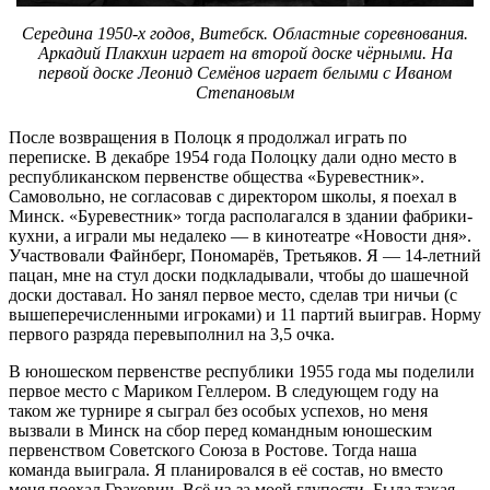
Середина 1950-х годов, Витебск. Областные соревнования.
Аркадий Плакхин играет на второй доске чёрными. На
первой доске Леонид Семёнов играет белыми с Иваном
Степановым
После возвращения в Полоцк я продолжал играть по
переписке. В декабре 1954 года Полоцку дали одно место в
республиканском первенстве общества «Буревестник».
Самовольно, не согласовав с директором школы, я поехал в
Минск. «Буревестник» тогда располагался в здании фабрики-
кухни, а играли мы недалеко — в кинотеатре «Новости дня».
Участвовали Файнберг, Пономарёв, Третьяков. Я — 14-летний
пацан, мне на стул доски подкладывали, чтобы до шашечной
доски доставал. Но занял первое место, сделав три ничьи (с
вышеперечисленными игроками) и 11 партий выиграв. Норму
первого разряда перевыполнил на 3,5 очка.
В юношеском первенстве республики 1955 года мы поделили
первое место с Мариком Геллером. В следующем году на
таком же турнире я сыграл без особых успехов, но меня
вызвали в Минск на сбор перед командным юношеским
первенством Советского Союза в Ростове. Тогда наша
команда выиграла. Я планировался в её состав, но вместо
меня поехал Гракович. Всё из-за моей глупости. Была такая