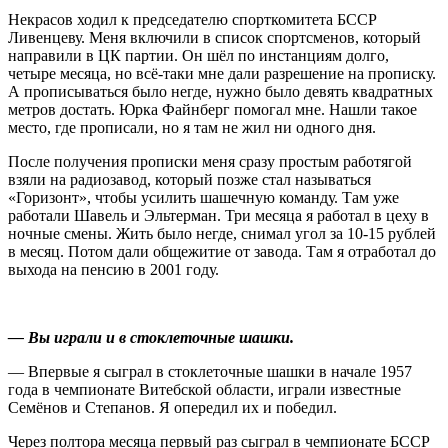
Некрасов ходил к председателю спорткомитета БССР
Ливенцеву. Меня включили в список спортсменов, который
направили в ЦК партии. Он шёл по инстанциям долго,
четыре месяца, но всё-таки мне дали разрешение на прописку.
А прописываться было негде, нужно было девять квадратных
метров достать. Юрка Файнберг помогал мне. Нашли такое
место, где прописали, но я там не жил ни одного дня.
После получения прописки меня сразу простым работягой
взяли на радиозавод, который позже стал называться
«Горизонт», чтобы усилить шашечную команду. Там уже
работали Шавель и Эльтерман. Три месяца я работал в цеху в
ночные смены. Жить было негде, снимал угол за 10-15 рублей
в месяц. Потом дали общежитие от завода. Там я отработал до
выхода на пенсию в 2001 году.
— Вы играли и в стоклеточные шашки.
— Впервые я сыграл в стоклеточные шашки в начале 1957
года в чемпионате Витебской области, играли известные
Семёнов и Степанов. Я опередил их и победил.
Через полтора месяца первый раз сыграл в чемпионате БССР