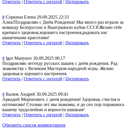
Ответить
|
Ответить с цитатой
|
Цитировать
#
Соркина Елена
29.09.2025 22:33
Алик!Поздравляю с Днём Рождения! Мы много раз играли за
команду Белоруссии и Выигрывали кубок СССР.Желаю тебе
крепкого здоровья,хороше
го настроения,радо
вать нас
шашечными красотами!
Ответить
|
Ответить с цитатой
|
Цитировать
#
Igor Martynov
30.09.2025 00:17
Поздравляю легенду русских шашек с днём рождения. Рад
знакомству с Великим Мастером народной игры. Желаю
здоровья и хорошего настроения.
Ответить
|
Ответить с цитатой
|
Цитировать
#
Валюк Андрей
30.09.2025 09:41
Аркадий Миронович, с днем рождения! Здоровья, счастья и
оптимизма! Столько лет мы знакомы, и до сих пор поражаюсь
вашему трудолюбию и верности шашкам!
Ответить
|
Ответить с цитатой
|
Цитировать
Обновить список комментариев