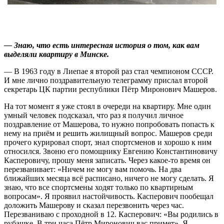
— Знаю, что есть интересная история о том, как вам
выделяли квартиру в Минске.
— В 1963 году в Лиепае я второй раз стал чемпионом СССР.
И мне лично поздравительную телеграмму прислал второй
секретарь ЦК партии республики Пётр Миронович Машеров.
На тот момент я уже стоял в очереди на квартиру. Мне один
умный человек подсказал, что раз я получил личное
поздравление от Машерова, то нужно попробовать попасть к
нему на приём и решить жилищный вопрос. Машеров среди
прочего курировал спорт, знал спортсменов и хорошо к ним
относился. Звоню его помощнику Евгению Константиновичу
Касперовичу, прошу меня записать. Через какое-то время он
перезванивает: «Ничем не могу вам помочь. На два
ближайших месяца всё расписано, ничего не могу сделать. Я
знаю, что все спортсмены ходят только по квартирным
вопросам». Я проявил настойчивость. Касперович пообещал
доложить Машерову и сказал перезвонить через час.
Перезваниваю с проходной в 12. Касперович: «Вы родились в
рубашке. В три часа Пётр Миронович вас примет». Я