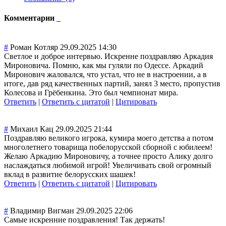
Комментарии
#
Роман Котляр
29.09.2025 14:30
Светлое и доброе интервью. Искренне поздравляю Аркадия
Мироновича. Помню, как мы гуляли по Одессе. Аркадий
Миронович жаловался, что устал, что не в настроении, а в
итоге, дав ряд качественных партий, занял 3 место, пропустив
Колесова и Грёбенкина. Это был чемпионат мира.
Ответить
|
Ответить с цитатой
|
Цитировать
#
Михаил Кац
29.09.2025 21:44
Поздравляю великого игрока, кумира моего детства а потом
многолетнего товарища побелорусской сборной с юбилеем!
Желаю Аркадию Мироновичу, а точнее просто Алику долго
наслаждаться любимой игрой! Увеличивать свой огромный
вклад в развитие белорусских шашек!
Ответить
|
Ответить с цитатой
|
Цитировать
#
Владимир Вигман
29.09.2025 22:06
Самые искренние поздравления! Так держать!