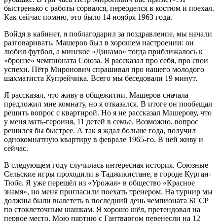
быстренько с работы сорвался, переоделся в костюм и поехал.
Как сейчас помню, это было 14 ноября 1963 года.
Войдя в кабинет, я поблагодарил за поздравление, мы начали
разговаривать. Машеров был в хорошем настроении: он
любил футбол, а минское «Динамо» тогда приближалось к
«бронзе» чемпионата Союза. Я рассказал про себя, про свои
успехи. Пётр Миронович спрашивал про нашего молодого
шахматиста Купрейчика. Всего мы беседовали 19 минут.
Я рассказал, что живу в общежитии. Машеров сначала
предложил мне комнату, но я отказался. В итоге он пообещал
решить вопрос с квартирой. Но я не рассказал Машерову, что
у меня мать-героиня, 11 детей в семье. Возможно, вопрос
решился бы быстрее. А так я ждал больше года, получил
однокомнатную квартиру в феврале 1965-го. В ней живу и
сейчас.
В следующем году случилась интересная история. Союзные
Сельские игры проходили в Таджикистане, в городе Курган-
Тюбе. Я уже перешёл из «Урожая» в общество «Красное
знамя», но меня пригласили поехать тренером. На турнир мы
должны были вылететь в последний день чемпионата БССР
по стоклеточным шашкам. Я хорошо шёл, претендовал на
первое место. Мою партию с Гантваргом перенесли на 12