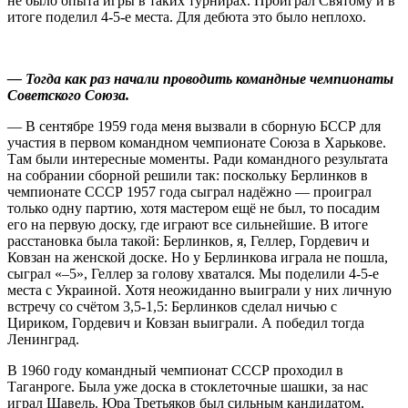
не было опыта игры в таких турнирах. Проиграл Святому и в
итоге поделил 4-5-е места. Для дебюта это было неплохо.
— Тогда как раз начали проводить командные чемпионаты
Советского Союза.
— В сентябре 1959 года меня вызвали в сборную БССР для
участия в первом командном чемпионате Союза в Харькове.
Там были интересные моменты. Ради командного результата
на собрании сборной решили так: поскольку Берлинков в
чемпионате СССР 1957 года сыграл надёжно — проиграл
только одну партию, хотя мастером ещё не был, то посадим
его на первую доску, где играют все сильнейшие. В итоге
расстановка была такой: Берлинков, я, Геллер, Гордевич и
Ковзан на женской доске. Но у Берлинкова играла не пошла,
сыграл «–5», Геллер за голову хватался. Мы поделили 4-5-е
места с Украиной. Хотя неожиданно выиграли у них личную
встречу со счётом 3,5-1,5: Берлинков сделал ничью с
Цириком, Гордевич и Ковзан выиграли. А победил тогда
Ленинград.
В 1960 году командный чемпионат СССР проходил в
Таганроге. Была уже доска в стоклеточные шашки, за нас
играл Шавель. Юра Третьяков был сильным кандидатом,