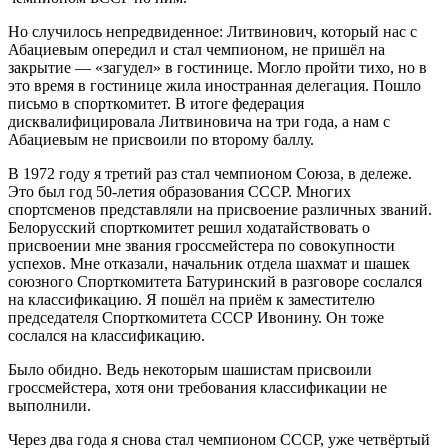
Но случилось непредвиденное: Литвинович, который нас с
Абациевым опередил и стал чемпионом, не пришёл на
закрытие — «загудел» в гостинице. Могло пройти тихо, но в
это время в гостинице жила иностранная делегация. Пошло
письмо в спорткомитет. В итоге федерация
дисквалифицировала Литвиновича на три года, а нам с
Абациевым не присвоили по второму баллу.
В 1972 году я третий раз стал чемпионом Союза, в дележе.
Это был год 50-летия образования СССР. Многих
спортсменов представляли на присвоение различных званий.
Белорусский спорткомитет решил ходатайствовать о
присвоении мне звания гроссмейстера по совокупности
успехов. Мне отказали, начальник отдела шахмат и шашек
союзного Спорткомитета Батуринский в разговоре сослался
на классификацию. Я пошёл на приём к заместителю
председателя Спорткомитета СССР Ивонину. Он тоже
сослался на классификацию.
Было обидно. Ведь некоторым шашистам присвоили
гроссмейстера, хотя они требования классификации не
выполнили.
Через два года я снова стал чемпионом СССР, уже четвёртый