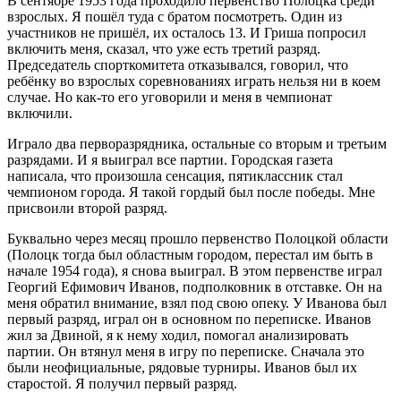
В сентябре 1953 года проходило первенство Полоцка среди
взрослых. Я пошёл туда с братом посмотреть. Один из
участников не пришёл, их осталось 13. И Гриша попросил
включить меня, сказал, что уже есть третий разряд.
Председатель спорткомитета отказывался, говорил, что
ребёнку во взрослых соревнованиях играть нельзя ни в коем
случае. Но как-то его уговорили и меня в чемпионат
включили.
Играло два перворазрядника, остальные со вторым и третьим
разрядами. И я выиграл все партии. Городская газета
написала, что произошла сенсация, пятиклассник стал
чемпионом города. Я такой гордый был после победы. Мне
присвоили второй разряд.
Буквально через месяц прошло первенство Полоцкой области
(Полоцк тогда был областным городом, перестал им быть в
начале 1954 года), я снова выиграл. В этом первенстве играл
Георгий Ефимович Иванов, подполковник в отставке. Он на
меня обратил внимание, взял под свою опеку. У Иванова был
первый разряд, играл он в основном по переписке. Иванов
жил за Двиной, я к нему ходил, помогал анализировать
партии. Он втянул меня в игру по переписке. Сначала это
были неофициальные, рядовые турниры. Иванов был их
старостой. Я получил первый разряд.