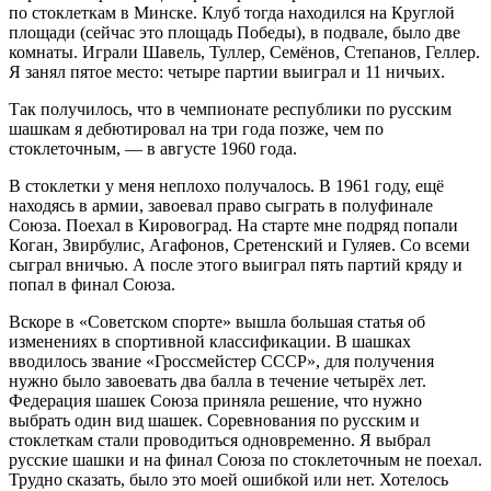
по стоклеткам в Минске. Клуб тогда находился на Круглой
площади (сейчас это площадь Победы), в подвале, было две
комнаты. Играли Шавель, Туллер, Семёнов, Степанов, Геллер.
Я занял пятое место: четыре партии выиграл и 11 ничьих.
Так получилось, что в чемпионате республики по русским
шашкам я дебютировал на три года позже, чем по
стоклеточным, — в августе 1960 года.
В стоклетки у меня неплохо получалось. В 1961 году, ещё
находясь в армии, завоевал право сыграть в полуфинале
Союза. Поехал в Кировоград. На старте мне подряд попали
Коган, Звирбулис, Агафонов, Сретенский и Гуляев. Со всеми
сыграл вничью. А после этого выиграл пять партий кряду и
попал в финал Союза.
Вскоре в «Советском спорте» вышла большая статья об
изменениях в спортивной классификации. В шашках
вводилось звание «Гроссмейстер СССР», для получения
нужно было завоевать два балла в течение четырёх лет.
Федерация шашек Союза приняла решение, что нужно
выбрать один вид шашек. Соревнования по русским и
стоклеткам стали проводиться одновременно. Я выбрал
русские шашки и на финал Союза по стоклеточным не поехал.
Трудно сказать, было это моей ошибкой или нет. Хотелось