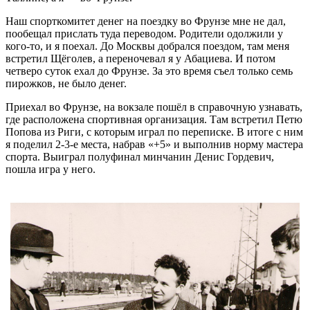
Наш спорткомитет денег на поездку во Фрунзе мне не дал,
пообещал прислать туда переводом. Родители одолжили у
кого-то, и я поехал. До Москвы добрался поездом, там меня
встретил Щёголев, а переночевал я у Абациева. И потом
четверо суток ехал до Фрунзе. За это время съел только семь
пирожков, не было денег.
Приехал во Фрунзе, на вокзале пошёл в справочную узнавать,
где расположена спортивная организация. Там встретил Петю
Попова из Риги, с которым играл по переписке. В итоге с ним
я поделил 2-3-е места, набрав «+5» и выполнив норму мастера
спорта. Выиграл полуфинал минчанин Денис Гордевич,
пошла игра у него.