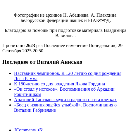
Фотографии из архивов Н. Абациева, А. Плакхина,
Белорусской федерации шашек и БГАКФФД.
Благодарю за помощь при подготовке материала Владимира
Вавилова.
Прочитано
2623
раз
Последнее изменение Понедельник, 29
Сентября 2025 20:50
Последнее от Виталий Анисько
Наставник чемпионов. К 120-летию со дня рождения
Льва Рамма
К 150-летию со дня рождения Якова Гордина
«Он стоял у истоков». Воспоминания об Аркадии
Рокитницком
Анатолий Гантварг: муки и радости на ста клетках
«Боец с извиняющейся улыбкой». Воспоминания о
Виталии Габриеляне
JComments (6)