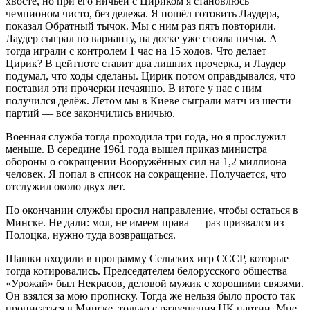
хвосте, но при его ничьей с Цириком я становлюсь
чемпионом чисто, без дележа. Я пошёл готовить Лаудера,
показал Обратный тычок. Мы с ним раз пять повторили.
Лаудер сыграл по варианту, на доске уже стояла ничья. А
тогда играли с контролем 1 час на 15 ходов. Что делает
Цирик? В цейтноте ставит два лишних прочерка, и Лаудер
подумал, что ходы сделаны. Цирик потом оправдывался, что
поставил эти прочерки нечаянно. В итоге у нас с ним
получился делёж. Летом мы в Киеве сыграли матч из шести
партий — все закончились вничью.
Военная служба тогда проходила три года, но я прослужил
меньше. В середине 1961 года вышел приказ министра
обороны о сокращении Вооружённых сил на 1,2 миллиона
человек. Я попал в список на сокращение. Получается, что
отслужил около двух лет.
По окончании службы просил направление, чтобы остаться в
Минске. Не дали: мол, не имеем права — раз призвался из
Полоцка, нужно туда возвращаться.
Шашки входили в программу Сельских игр СССР, которые
тогда котировались. Председателем белорусского общества
«Урожай» был Некрасов, деловой мужик с хорошими связями.
Он взялся за мою прописку. Тогда же нельзя было просто так
прописаться в Минске, только с разрешения ЦК партии. Мне