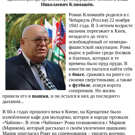
Николаевич Климашёв.
Роман Климашёв родился в г.
Чебаркуль (Россия) 22 ноября
1941 годa. В 3-летнем возрасте
мальчик переезжает в Киев,
незадолго до этого
освобождённый от немецко-
фашистской оккупации. Рома
вырос в районе среди босяков
и блатных, которых в те
времена было пруд пруди. В
юности он пытался найти себя
в
боксе
, сражаясь на ринге со
своими сверстниками, а также
в
футболе
, атакуя ворота
соперников. Но жизнь
привела его в
шашки
, и он остался в них до последнего
дыхания...
В 60-х годах прошлого века в Киеве, на Крещатике было
излюбленное кафе для молодёжи, которое в народе прозвали
«Чайник». В этом «Чайнике» Рома познакомился с Марком
(Мариком), который рассказал о своём увлечении шашками.
Марик пригласил Рому на соревнования – увидеть воочию,