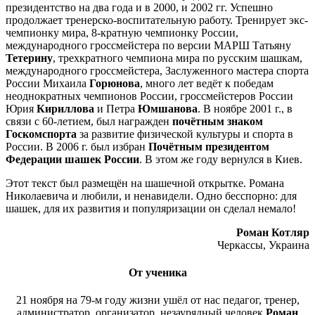
президентство на два года и в 2000, и 2002 гг. Успешно
продолжает тренерско-воспитательную работу. Тренирует экс-
чемпионку мира, 8-кратную чемпионку России,
международного гроссмейстера по версии МАРШ Татьяну
Тетерину
, трехкратного чемпиона мира по русским шашкам,
международного гроссмейстера, Заслуженного мастера спорта
России Михаила
Горюнова
, много лет ведёт к победам
неоднократных чемпионов России, гроссмейстеров России
Юрия
Кириллова
и Петра
Юмшанова
. В ноябре 2001 г., в
связи с 60-летием, был награжден
почётным знаком
Госкомспорта
за развитие физической культуры и спорта в
России. В 2006 г. был избран
Почётным президентом
Федерации шашек России
. В этом же году вернулся в Киев.
Этот текст был размещён на шашечной открытке. Романа
Николаевича и любили, и ненавидели. Одно бесспорно: для
шашек, для их развития и по­пуля­ри­за­ции он сделал немало!
Роман Котляр
Черкассы, Украина
От ученика
21 ноября на 79-м году жизни ушёл от нас педагог, тренер,
администратор, организатор, незаурядный человек
Роман