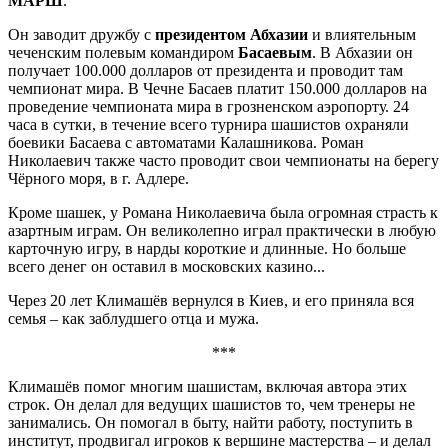
МАРШ
.
Он заводит дружбу с
президентом Абхазии
и влиятельным
чеченским полевым командиром
Басаевым
. В Абхазии он
получает 100.000 долларов от президента и проводит там
чемпионат мира. В Чечне Басаев платит 150.000 долларов на
проведение чемпионата мира в грозненском аэропорту. 24
часа в сутки, в течение всего турнира шашистов охраняли
боевики Басаева с автоматами Калашникова. Роман
Николаевич также часто проводит свои чемпионаты на берегу
Чёрного моря, в г. Адлере.
Кроме шашек, у Романа Николаевича была огромная страсть к
азартным играм. Он великолепно играл практически в любую
карточную игру, в нарды короткие и длинные. Но больше
всего денег он оставил в московских казино...
Через 20 лет Климашёв вернулся в Киев, и его приняла вся
семья – как заблудшего отца и мужа.
***
Климашёв помог многим шашистам, включая автора этих
строк. Он делал для ведущих шашистов то, чем тренеры не
занимались. Он помогал в быту, найти работу, поступить в
институт, продвигал игроков к вершине мастерства – и делал