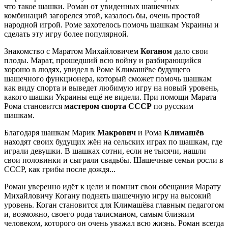
что такое шашки. Роман от увиденных шашечных
комбинаций загорелся этой, казалось бы, очень простой
народной игрой. Роме захотелось помочь шашкам Украины и
сделать эту игру более популярной.
Знакомство с Маратом Михайловичем
Коганом
дало свои
плоды. Марат, прошедший всю войну и разбирающийся
хорошо в людях, увидел в Роме Климашёве будущего
шашечного функционера, который сможет помочь шашкам
как виду спорта и выведет любимую игру на новый уровень,
какого шашки Украины ещё не видели. При помощи Марата
Рома становится
мастером спорта СССР
по русским
шашкам.
Благодаря шашкам Марик
Макрович
и Рома
Климашёв
находят своих будущих жён на сельских играх по шашкам, где
играли девушки. В шашках сотни, если не тысячи, нашли
свои половинки и сыграли свадьбы. Шашечные семьи росли в
СССР, как грибы после дождя...
Роман уверенно идёт к цели и помнит свои обещания Марату
Михайловичу Когану поднять шашечную игру на высокий
уровень. Коган становится для Климашёва главным педагогом
и, возможно, своего рода талисманом, самым близким
человеком, которого он очень уважал всю жизнь. Роман всегда