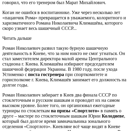
говорил, что его тренером был Марат Михайлович.
Коган не ошибся в воспитаннике. Уже через несколько лет
«пацанчик Рома» превращается в уважаемого, колоритного и
харизматичного Романа Николаевича Климашёва, которого
скоро узнает весь шашечный СССР...
Читать дальше
Роман Николаевич развил такую бурную шашечную
деятельность в Киеве, что за ним никто не смог угнаться. Он
стал заместителем директора малой арены Центрального
стадиона г. Киева. Климашёва избирают председателем
шашечной федерации Украины. В 1980 году, после ухода
Устименко с
поста гостренера
при спорткомитете и
горисполкоме г. Киева, Климашёв занимает его должность на
долгие годы.
Роман Николаевич забирает в Киев два финала СССР по
стоклеточным и русским шашкам и проводит их на самом
высоком уровне. Более того, он организовал ежегодные
турниры по стоклеткам
на призы «Спортлото»
в память о
друге – мастере по стоклеточным шашкам Юрии
Колодиеве
,
который был долгое время замначальника зонального
отделения «Спортлото». Киевляне всё чаще видят в Киеве