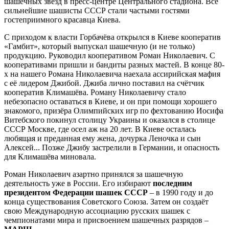
шашечных звёзд в пресс-центре Центрального стадиона. Все
сильнейшие шашисты СССР стали частыми гостями
гостеприимного красавца Киева.
С приходом к власти Горбачёва открылся в Киеве кооператив
«Гамбит», который выпускал шашечную (и не только)
продукцию. Руководил кооперативом Роман Николаевич. С
кооперативами пришли и бандиты разных мастей. В конце 80-
х на нашего Романа Николаевича наехала ассирийская мафия
с её лидером Джибой. Джиба лично поставил на счётчик
кооператив Климашёва. Роману Николаевичу стало
небезопасно оставаться в Киеве, и он при помощи хорошего
знакомого, призёра Олимпийских игр по фехтованию Иосифа
Витебского покинул столицу Украины и оказался в столице
СССР Москве, где осел аж на 20 лет. В Киеве осталась
любящая и преданная ему жена, дочурка Леночка и сын
Алексей... Позже Джибу застрелили в Германии, и опасность
для Климашёва миновала.
Роман Николаевич азартно принялся за шашечную
деятельность уже в России. Его избирают
последним
президентом Федерации шашек СССР
– в 1990 году и до
конца существования Советского Союза. Затем он создаёт
свою Международную ассоциацию русских шашек с
чемпионатами мира и присвоением шашечных разрядов –