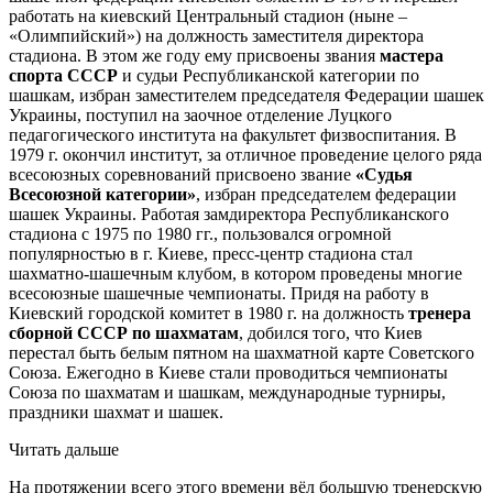
работать на киевский Центральный стадион (ныне –
«Олимпийский») на должность заместителя директора
стадиона. В этом же году ему присвоены звания
мастера
спорта СССР
и судьи Республиканской категории по
шашкам, избран заместителем председателя Федерации шашек
Украины, поступил на заочное отделение Луцкого
педагогического института на факультет физвоспитания. В
1979 г. окончил институт, за отличное проведение целого ряда
всесоюзных соревнований присвоено звание
«Судья
Всесоюзной категории»
, избран председателем федерации
шашек Украины. Работая замдиректора Республиканского
стадиона с 1975 по 1980 гг., пользовался огромной
популярностью в г. Киеве, пресс-центр стадиона стал
шахматно-шашечным клубом, в котором проведены многие
всесоюзные шашечные чемпионаты. Придя на работу в
Киевский городской комитет в 1980 г. на должность
тренера
сборной СССР по шахматам
, добился того, что Киев
перестал быть белым пятном на шахматной карте Советского
Союза. Ежегодно в Киеве стали проводиться чемпионаты
Союза по шахматам и шашкам, международные турниры,
праздники шахмат и шашек.
Читать дальше
На протяжении всего этого времени вёл большую тренерскую