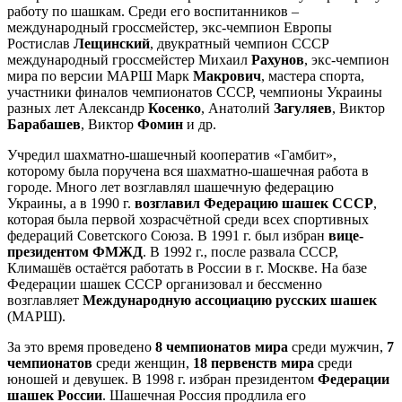
работу по шашкам. Среди его воспитанников –
международный гроссмейстер, экс-чемпион Европы
Ростислав
Лещинский
, двукратный чемпион СССР
международный гроссмейстер Михаил
Рахунов
, экс-чемпион
мира по версии МАРШ Марк
Макрович
, мастера спорта,
участники финалов чемпионатов СССР, чемпионы Украины
разных лет Александр
Косенко
, Анатолий
Загуляев
, Виктор
Барабашев
, Виктор
Фомин
и др.
Учредил шахматно-шашечный кооператив «Гамбит»,
которому была поручена вся шахматно-шашечная работа в
городе. Много лет возглавлял шашечную федерацию
Украины, а в 1990 г.
возглавил Федерацию шашек СССР
,
которая была первой хозрасчётной среди всех спортивных
федераций Советского Союза. В 1991 г. был избран
вице-
президентом ФМЖД
. В 1992 г., после развала СССР,
Климашёв остаётся работать в России в г. Москве. На базе
Федерации шашек СССР организовал и бессменно
возглавляет
Международную ассоциацию русских шашек
(МАРШ).
За это время проведено
8 чемпионатов мира
среди мужчин,
7
чемпионатов
среди женщин,
18 первенств мира
среди
юношей и девушек. В 1998 г. избран президентом
Федерации
шашек России
. Шашечная Россия продлила его