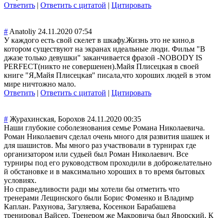
Ответить
|
Ответить с цитатой
|
Цитировать
#
Anatoliy
24.11.2020 07:54
У каждого есть свой скелет в шкафу.Жизнь это не кино,в
котором существуют на экранах идеальные люди. Фильм "В
джазе только девушки" заканчивается фразой -NOBODY IS
PERFECT(никто не совершенен).Май
я Плисецкая в своей
книге "Я,Майя Плисецкая" писала,что хороших людей в этом
мире ничтожно мало.
Ответить
|
Ответить с цитатой
|
Цитировать
#
Журахинская, Борохов
24.11.2020 00:35
Наши глубокие соболезнования семье Романа Николаевича.
Роман Николаевич сделал очень много для развития шашек и
для шашистов. Мы много раз участвовали в турнирах где
организатором или судьей был Роман Николаевич. Все
турниры под его руководством проходили в доброжелательно
й обстановке и в максимально хороших в то время бытовых
условиях.
Но справедливости ради мы хотели бы отметить что
тренерами Лещинского были Борис Фоменко и Владимр
Каплан. Рахунова, Загуляева, Косенкои Барабашева
тренировал Вайсер. Тренером же Макровича был Яворский. К