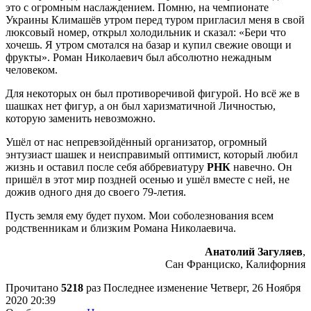
это с огромным наслаждением. Помню, на чемпионате
Украины Климашёв утром перед туром пригласил меня в свой
люксовый номер, открыл холодильник и сказал: «Бери что
хочешь. Я утром смотался на базар и купил свежие овощи и
фрукты». Роман Николаевич был абсолютно нежадным
человеком.
Для некоторых он был противоречивой фигурой. Но всё же в
шашках нет фигур, а он был харизматичной Личностью,
которую заменить невозможно.
Ушёл от нас непревзойдённый организатор, огромный
энтузиаст шашек и неисправимый оптимист, который любил
жизнь и оставил после себя аббревиатуру
РНК
навечно. Он
пришёл в этот мир поздней осенью и ушёл вместе с ней, не
дожив одного дня до своего 79-летия.
Пусть земля ему будет пухом. Мои соболезнования всем
родственникам и близким Романа Николаевича.
Анатолий Загуляев
,
Сан Франциско, Калифорния
Прочитано
5218
раз
Последнее изменение Четверг, 26 Ноября
2020 20:39