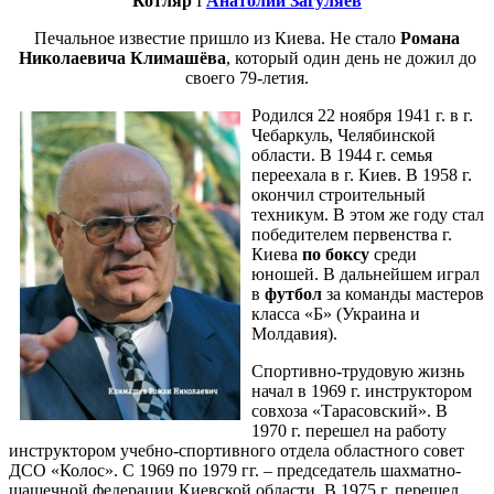
Котляр
I
Анатолий Загуляев
Печальное известие пришло из Киева. Не стало
Романа
Николаевича Климашёва
, который один день не дожил до
своего 79-летия.
Родился 22 ноября 1941 г. в г.
Чебаркуль, Челябинской
области. В 1944 г. семья
переехала в г. Киев. В 1958 г.
окончил строительный
техникум. В этом же году стал
победителем первенства г.
Киева
по боксу
среди
юношей. В дальнейшем играл
в
футбол
за команды мастеров
класса «Б» (Украина и
Молдавия).
Спортивно-трудовую жизнь
начал в 1969 г. инструктором
совхоза «Тарасовский». В
1970 г. перешел на работу
инструктором учебно-спортивного отдела областного совет
ДСО «Колос». С 1969 по 1979 гг. – председатель шахматно-
шашечной федерации Киевской области. В 1975 г. перешел