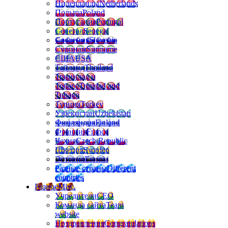
Нидерланды
Netherlands
Польша
Poland
Португалия
Portugal
Сенегал
Senegal
Словения
Slovenia
Суринам
Suriname
США
USA
Тайланд
Thailand
Тринидад и
Тобаго
Trinidad and
Tobago
Турция
Turkey
Узбекистан
Uzbekistan
Финляндия
Finland
Франция
France
Чехия
Czech Republic
Швеция
Sweden
Эстония
Estonia
Разные страны
Different
countries
Разное
Misc.
Учредители
CEO
Команда сайта
Team
website
Поздравления
Congratulations