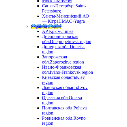
Москва
Moscow
Санкт-Петербург
Saint-
Petersburg
Ханты-Мансийский АО
— Югра
HMAO-Yugra
Украина
Ukraine
АР Крым
Crimea
Днепропетровская
обл.
Dnepropetrovsk region
Донецкая обл.
Donetsk
region
Запорожская
обл.
Zaporozhye region
Ивано-Франковская
обл.
Ivano-Frankovsk region
Киевская область
Kiev
region
Львовская область
Lvov
region
Одесская обл.
Odessa
region
Полтавская обл.
Poltava
region
Ровненская обл.
Rovno
region