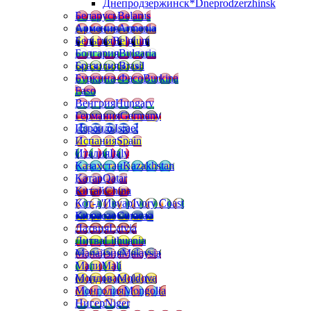
Днепродзержинск*
Dneprodzerzhinsk
Беларусь
Belarus
Армения
Armenia
Бельгия
Belgium
Болгария
Bulgaria
Бразилия
Brasil
Буркина-Фасо
Burkina
Faso
Венгрия
Hungary
Германия
Germany
Израиль
Israel
Испания
Spain
Италия
Italy
Казахстан
Kazakhstan
Катар
Qatar
Китай
China
Кот-д'Ивуар
Ivory Coast
Кюрасао
Curacao
Латвия
Latvia
Литва
Lithuania
Малайзия
Malaysia
Мали
Mali
Молдова
Moldova
Монголия
Mongolia
Нигер
Niger