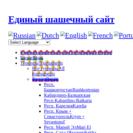
Единый шашечный сайт
Единый шашечный сайт
The Draughts Website
Блоги
Blogs
Турниры
Tournaments
Все турниры
All
tournaments
Россия
Russia
Респ.
Башкортостан
Bashkortostan
Кабардино-Балкарская
Респ.
Kabardino-Balkaria
Респ. Карелия
Karelia
Респ. Крым +
Севастополь
Krym +
Sevastopol'
Респ. Марий Эл
Mari El
Респ. Саха (Якутия)
Sakha