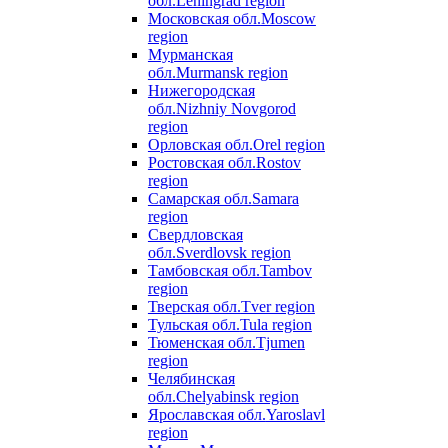
обл.
Leningrad region
Московская обл.
Moscow
region
Мурманская
обл.
Murmansk region
Нижегородская
обл.
Nizhniy Novgorod
region
Орловская обл.
Orel region
Ростовская обл.
Rostov
region
Самарская обл.
Samara
region
Свердловская
обл.
Sverdlovsk region
Тамбовская обл.
Tambov
region
Тверская обл.
Tver region
Тульская обл.
Tula region
Тюменская обл.
Tjumen
region
Челябинская
обл.
Chelyabinsk region
Ярославская обл.
Yaroslavl
region