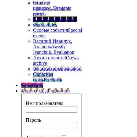
Стихи о
шашках...
Draughts
poems
Некрологи
Nekrology
Файлы
Files
Особые события
Special
events
Василий Иванчук.
Анализы
Vassily
Ivanchuk. Evaluation
Архив новостей
News
archive
Инструкции
Instructions
Обратная
связь
Feedback
Фото
Photo
Форма входа
Login form
Имя пользователя
Пароль