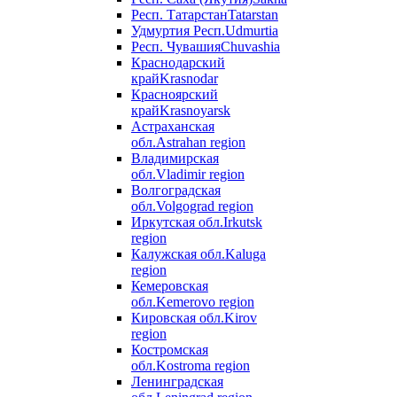
Респ. Татарстан
Tatarstan
Удмуртия Респ.
Udmurtia
Респ. Чувашия
Chuvashia
Краснодарский
край
Krasnodar
Красноярский
край
Krasnoyarsk
Астраханская
обл.
Astrahan region
Владимирская
обл.
Vladimir region
Волгоградская
обл.
Volgograd region
Иркутская обл.
Irkutsk
region
Калужская обл.
Kaluga
region
Кемеровская
обл.
Kemerovo region
Кировская обл.
Kirov
region
Костромская
обл.
Kostroma region
Ленинградская