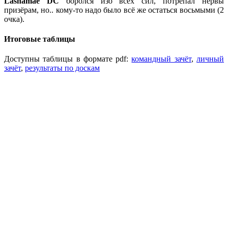
Lasnamae DC
боролся изо всех сил, потрепал нервы
призёрам, но.. кому-то надо было всё же остаться восьмыми (2
очка).
Итоговые таблицы
Доступны таблицы в формате pdf:
командный зачёт
,
личный
зачёт
,
результаты по доскам