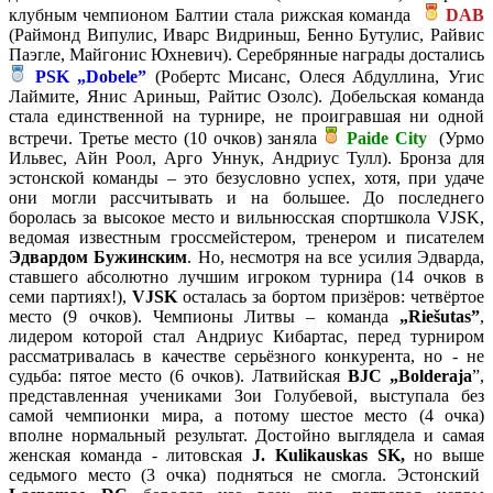
клубным чемпионом Балтии стала рижская команда
DAB
(Раймонд Випулис, Иварс Видриньш, Бенно Бутулис, Райвис
Паэгле, Майгонис Юхневич). Серебрянные награды достались
PSK
„Dobele”
(Робертс Мисанс, Олеся Абдуллина, Угис
Лаймите, Янис Ариньш, Райтис Озолс). Добельская команда
стала единственной на турнире, не проигравшая ни одной
встречи. Третье место (10 очков) заняла
Paide City
(Урмо
Ильвес, Айн Роол, Арго Уннук, Андриус Тулл). Бронза для
эстонской команды – это безусловно успех, хотя, при удаче
они могли рассчитывать и на большее. До последнего
боролась за высокое место и вильнюсская спортшкола VJSK,
ведомая известным гроссмейстером, тренером и писателем
Эдвардом Бужинским
. Но, несмотря на все усилия Эдварда,
ставшего абсолютно лучшим игроком турнира (14 очков в
семи партиях!),
VJSK
осталась за бортом призёров: четвёртое
место (9 очков). Чемпионы Литвы – команда
„
Rie
šut
a
s”
,
лидером которой стал Андриус Кибартас, перед турниром
рассматривалась в качестве серьёзного конкурента, но - не
судьба: пятое место (6 очков). Латвийская
BJC „Bolderaja
”,
представленная учениками Зои Голубевой, выступала без
самой чемпионки мира, а потому шестое место (4 очка)
вполне нормальный результат. Достойно выглядела и самая
женская команда - литовская
J.
Kulikauskas SK,
но выше
седьмого место (3 очка) подняться не смогла. Эстонский