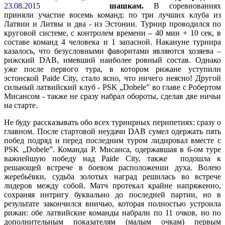
шашкам.
В соревнованиях
приняли участие восемь команд: по три лучших клуба из
Латвии и Литвы и два - из Эстонии. Турнир проводился по
круговой системе, с контролем времени – 40 мин + 10 сек, в
составе команд 4 человека и 1 запасной. Накануне турнира
казалось, что безусловными фаворитами являются хозяева –
рижский DAB, имевший наиболее ровный состав. Однако
уже после первого тура, в котором рижане уступили
эстонской Paide City, стало ясно, что ничего неясно! Другой
сильный латвийский клуб - PSK „Dobele” во главе с Робертом
Мисансом - также не сразу набрал обороты, сделав две ничьи
на старте.
Не буду рассказывать обо всех турнирных перипетиях: сразу о
главном. После стартовой неудачи DAB сумел одержать пять
побед подряд и перед последним туром лидировал вместе с
PSK „Dobele”. Команда Р. Мисанса, одержавшая в 6-ом туре
важнейшую победу над Paide City, также подошла к
решающей встрече в боевом расположении духа. Волею
жеребьёвки, судьба золотых наград решилась во встрече
лидеров между собой. Матч протекал крайне напряженно,
сохраняя интригу буквально до последней партии, но в
результате закончился вничью, которая полностью устроила
рижан: обе латвийские команды набрали по 11 очков, но по
дополнительным показателям (малым очкам) первым