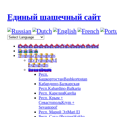
Единый шашечный сайт
Единый шашечный сайт
The Draughts Website
Блоги
Blogs
Турниры
Tournaments
Все турниры
All
tournaments
Россия
Russia
Респ.
Башкортостан
Bashkortostan
Кабардино-Балкарская
Респ.
Kabardino-Balkaria
Респ. Карелия
Karelia
Респ. Крым +
Севастополь
Krym +
Sevastopol'
Респ. Марий Эл
Mari El
Респ. Саха (Якутия)
Sakha