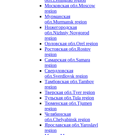
обл.
Leningrad region
Московская обл.
Moscow
region
Мурманская
обл.
Murmansk region
Нижегородская
обл.
Nizhniy Novgorod
region
Орловская обл.
Orel region
Ростовская обл.
Rostov
region
Самарская обл.
Samara
region
Свердловская
обл.
Sverdlovsk region
Тамбовская обл.
Tambov
region
Тверская обл.
Tver region
Тульская обл.
Tula region
Тюменская обл.
Tjumen
region
Челябинская
обл.
Chelyabinsk region
Ярославская обл.
Yaroslavl
region