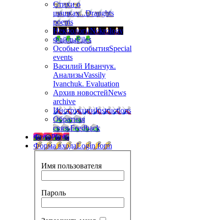
Стихи о
шашках...
Draughts
poems
Некрологи
Nekrology
Файлы
Files
Особые события
Special
events
Василий Иванчук.
Анализы
Vassily
Ivanchuk. Evaluation
Архив новостей
News
archive
Инструкции
Instructions
Обратная
связь
Feedback
Фото
Photo
Форма входа
Login form
Имя пользователя
Пароль