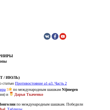
РНИРЫ
ропы
Т / ИЮЛЬ)
ю статью
Противостояние a1-a3. Часть 2
мира
5
по ме­жду­на­род­ным шашкам
Nijmegen
ия) и
Дарья Ткаченко
Монголии
по ме­жду­на­род­ным шашкам. Победили
bal
.
Таблицы