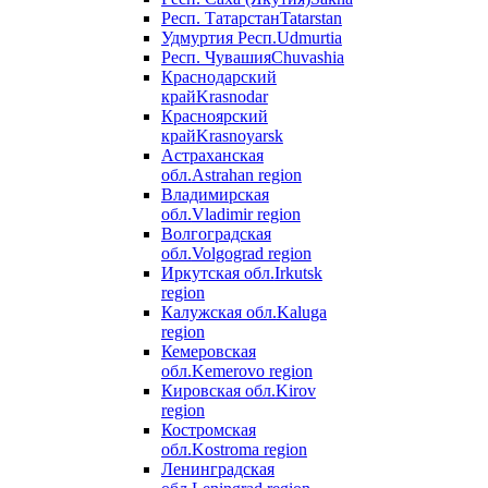
Респ. Татарстан
Tatarstan
Удмуртия Респ.
Udmurtia
Респ. Чувашия
Chuvashia
Краснодарский
край
Krasnodar
Красноярский
край
Krasnoyarsk
Астраханская
обл.
Astrahan region
Владимирская
обл.
Vladimir region
Волгоградская
обл.
Volgograd region
Иркутская обл.
Irkutsk
region
Калужская обл.
Kaluga
region
Кемеровская
обл.
Kemerovo region
Кировская обл.
Kirov
region
Костромская
обл.
Kostroma region
Ленинградская