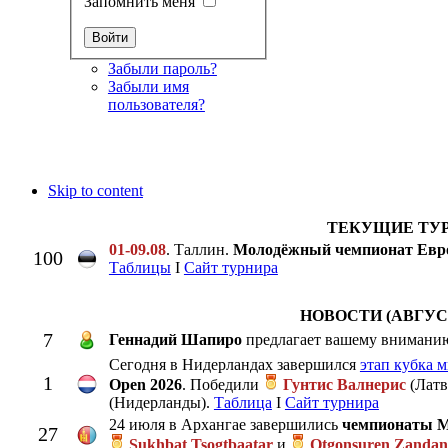
Запомнить меня
Забыли пароль?
Забыли имя
пользователя?
Skip to content
ТЕКУЩИЕ ТУ
01-09.08
. Таллин.
Молодёжный чемпионат Ев
100
Таблицы
I
Сайт турнира
НОВОСТИ (АВГУС
7
Геннадий Шапиро
предлагает вашему внимани
Сегодня в Нидерландах завершился
этап кубка 
1
Open 2026
. Победили
Гунтис Валнерис
(Латв
(Нидерланды).
Таблица
I
Сайт турнира
24 июля в Архангае завершились
чемпионаты 
27
Sukhbat Tsogtbaatar
и
Otgonsuren Zandan