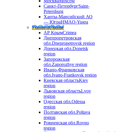
Москва
Moscow
Санкт-Петербург
Saint-
Petersburg
Ханты-Мансийский АО
— Югра
HMAO-Yugra
Украина
Ukraine
АР Крым
Crimea
Днепропетровская
обл.
Dnepropetrovsk region
Донецкая обл.
Donetsk
region
Запорожская
обл.
Zaporozhye region
Ивано-Франковская
обл.
Ivano-Frankovsk region
Киевская область
Kiev
region
Львовская область
Lvov
region
Одесская обл.
Odessa
region
Полтавская обл.
Poltava
region
Ровненская обл.
Rovno
region