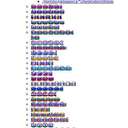
Днепродзержинск*
Dneprodzerzhinsk
Беларусь
Belarus
Армения
Armenia
Бельгия
Belgium
Болгария
Bulgaria
Бразилия
Brasil
Буркина-Фасо
Burkina
Faso
Венгрия
Hungary
Германия
Germany
Израиль
Israel
Испания
Spain
Италия
Italy
Казахстан
Kazakhstan
Катар
Qatar
Китай
China
Кот-д'Ивуар
Ivory Coast
Кюрасао
Curacao
Латвия
Latvia
Литва
Lithuania
Малайзия
Malaysia
Мали
Mali
Молдова
Moldova
Монголия
Mongolia
Нигер
Niger