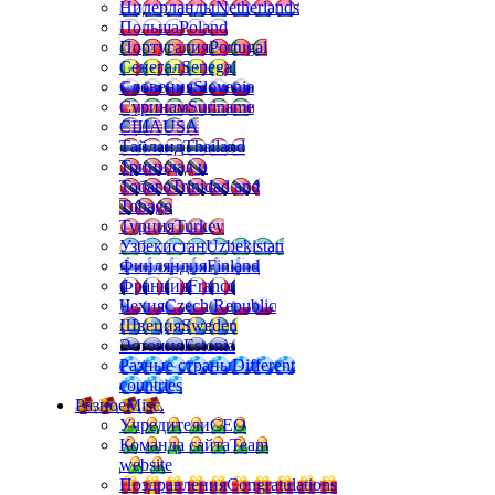
Нидерланды
Netherlands
Польша
Poland
Португалия
Portugal
Сенегал
Senegal
Словения
Slovenia
Суринам
Suriname
США
USA
Тайланд
Thailand
Тринидад и
Тобаго
Trinidad and
Tobago
Турция
Turkey
Узбекистан
Uzbekistan
Финляндия
Finland
Франция
France
Чехия
Czech Republic
Швеция
Sweden
Эстония
Estonia
Разные страны
Different
countries
Разное
Misc.
Учредители
CEO
Команда сайта
Team
website
Поздравления
Congratulations