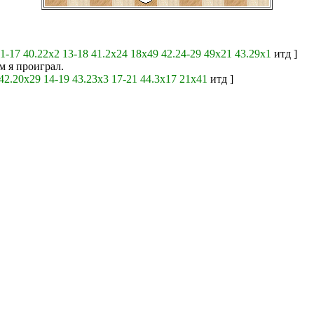
11-17
40.22x2
13-18
41.2x24
18x49
42.24-29
49x21
43.29x1
итд ]
 я проиграл.
42.20x29
14-19
43.23x3
17-21
44.3x17
21x41
итд ]