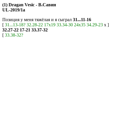
(1) Dragan Vesic - В.Савин
UL-2019/1а
Позиция у меня тяжёлая и я сыграл
31...11-16
[
31...13-18?
32.28-22
17x19
33.34-30
24x35
34.29-23
х ]
32.27-22
17-21
33.37-32
[
33.38-32?