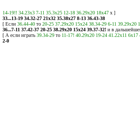
14-19!!
34.23x3
7-11
35.3x25
12-18
36.29x20
18x47
х ]
33...13-19
34.32-27
21x32
35.38x27
8-13
36.43-38
[ Если
36.44-40
то
20-25
37.29x20
15x24
38.34-29
6-11
39.29x20
36...7-11
37.42-37
20-25
38.29x20
15x24
39.37-32!
и в дальшейшем
[ А если играть
39.34-29
то
11-17!
40.29x20
19-24
41.22x11
6x17
2-0