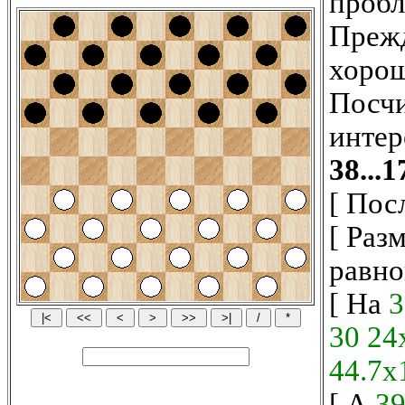
пробл
Прежд
хорош
Посчи
интер
38...
[ Пос
[ Раз
равно
[ На
3
30
24
44.7x
[ А
39