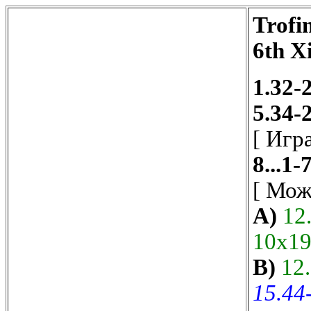
Trofi
6th X
1.32-
5.34-
[ Игр
8...1-
[ Мо
A)
12.
10x1
B)
12.
15.44