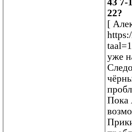
43
7-
22?
[ Але
https:
taal=
уже н
Следо
чёрны
пробл
Пока 
возмо
Прики