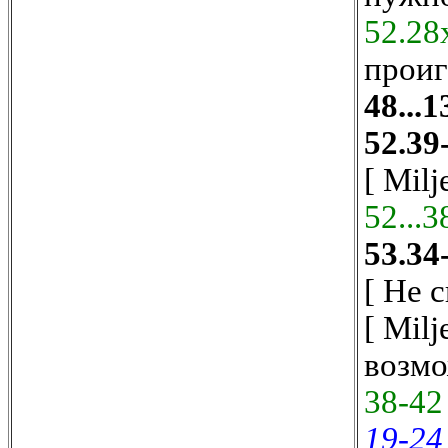
52.28
проиг
48...1
52.39
[ Mil
52...3
53.34
[ Не 
[ Mil
возмо
38-42
19-24