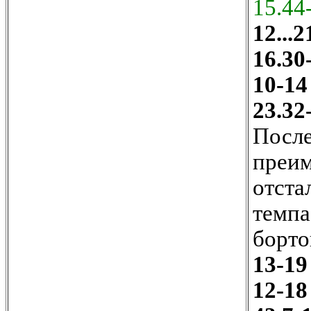
15.44
12...2
16.30
10-14
23.32
После
преим
отста
темпа
борто
13-19
12-18